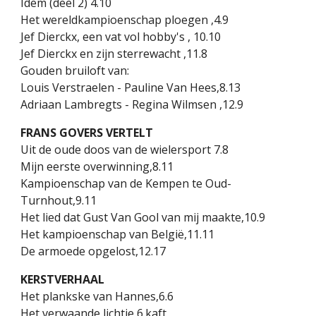
Idem (deel 2) 4.10
Het wereldkampioenschap ploegen ,4.9
Jef Dierckx, een vat vol hobby's , 10.10
Jef Dierckx en zijn sterrewacht ,11.8
Gouden bruiloft van:
Louis Verstraelen - Pauline Van Hees,8.13
Adriaan Lambregts - Regina Wilmsen ,12.9
FRANS GOVERS VERTELT
Uit de oude doos van de wielersport 7.8
Mijn eerste overwinning,8.11
Kampioenschap van de Kempen te Oud-
Turnhout,9.11
Het lied dat Gust Van Gool van mij maakte,10.9
Het kampioenschap van België,11.11
De armoede opgelost,12.17
KERSTVERHAAL
Het plankske van Hannes,6.6
Het verwaande lichtje,6.kaft