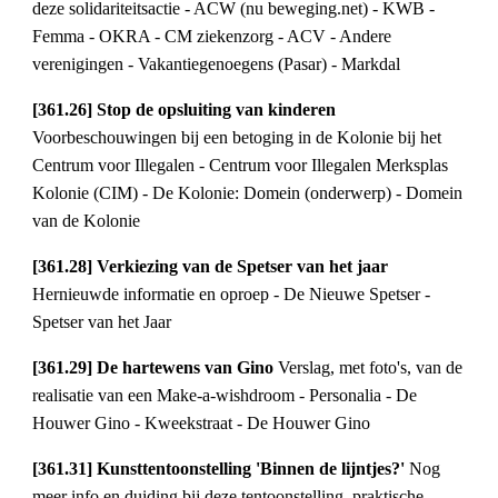
deze solidariteitsactie - ACW (nu beweging.net) - KWB - 
Femma - OKRA - CM ziekenzorg - ACV - Andere 
verenigingen - Vakantiegenoegens (Pasar) - Markdal
[361.26] Stop de opsluiting van kinderen 
Voorbeschouwingen bij een betoging in de Kolonie bij het 
Centrum voor Illegalen - Centrum voor Illegalen Merksplas 
Kolonie (CIM) - De Kolonie: Domein (onderwerp) - Domein 
van de Kolonie
[361.28] Verkiezing van de Spetser van het jaar 
Hernieuwde informatie en oproep - De Nieuwe Spetser - 
Spetser van het Jaar
[361.29] De hartewens van Gino 
Verslag, met foto's, van de 
realisatie van een Make-a-wishdroom - Personalia - De 
Houwer Gino - Kweekstraat - De Houwer Gino
[361.31] Kunsttentoonstelling 'Binnen de lijntjes?' 
Nog 
meer info en duiding bij deze tentoonstelling, praktische 