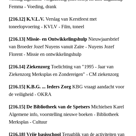
Femma - Voeding, drank
[216.12] K.V.L.V. 
Verslag van Kerstfeest met 
toneelopvoering - KVLV - Film, toneel
[216.13] Missie- en Ontwikkelingshulp 
Nieuwjaarsbrief 
van Broeder Jozef Nuyens vanuit Zaïre - Nuyens Jozef 
Florent - Missie en ontwikkelingshulp
[216.14] Ziekenzorg 
Toelichting van "1995 - Jaar van 
Ziekenzorg Merksplas en Zondereigen" - CM ziekenzorg
[216.15] K.B.G. ... Ieders Zorg 
KBG vraagt aandacht voor 
de veiligheid - OKRA
[216.15] De Bibliotheek van de Spetsers 
Michielsen Karel 
Algemene info, voorstelling nieuwe boeken - Bibliotheek 
Merksplas - Cultuur
[216.18] Vrije basisschool 
Terugblik van de activiteiten van 