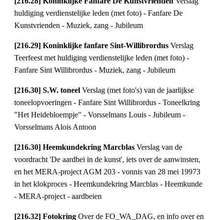
[216.28] Koninklijke Fanfare De Kunstvrienden 
Verslag 
huldiging verdienstelijke leden (met foto) - Fanfare De 
Kunstvrienden - Muziek, zang - Jubileum
[216.29] Koninklijke fanfare Sint-Willibrordus 
Verslag 
Teerfeest met huldiging verdienstelijke leden (met foto) - 
Fanfare Sint Willibrordus - Muziek, zang - Jubileum
[216.30] S.W. toneel 
Verslag (met foto's) van de jaarlijkse 
toneelopvoeringen - Fanfare Sint Willibrordus - Toneelkring 
"Het Heidebloempje" - Vorsselmans Louis - Jubileum - 
Vorsselmans Alois Antoon
[216.30] Heemkundekring Marcblas 
Verslag van de 
voordracht 'De aardbei in de kunst', iets over de aanwinsten, 
en het MERA-project AGM 203 - vonnis van 28 mei 19973 
in het klokproces - Heemkundekring Marcblas - Heemkunde 
- MERA-project - aardbeien
[216.32] Fotokring 
Over de FO_WA_DAG, en info over en 