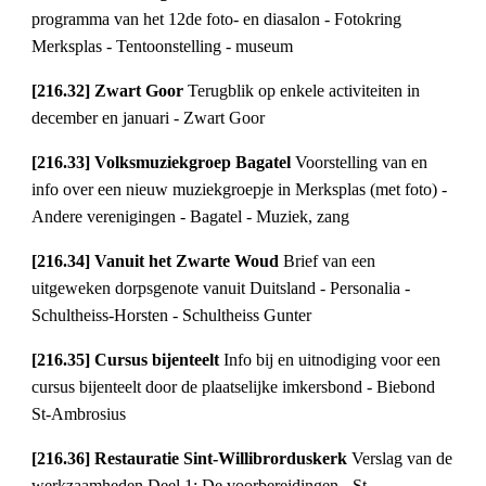
programma van het 12de foto- en diasalon - Fotokring 
Merksplas - Tentoonstelling - museum
[216.32] Zwart Goor 
Terugblik op enkele activiteiten in 
december en januari - Zwart Goor
[216.33] Volksmuziekgroep Bagatel 
Voorstelling van en 
info over een nieuw muziekgroepje in Merksplas (met foto) - 
Andere verenigingen - Bagatel - Muziek, zang
[216.34] Vanuit het Zwarte Woud 
Brief van een 
uitgeweken dorpsgenote vanuit Duitsland - Personalia - 
Schultheiss-Horsten - Schultheiss Gunter
[216.35] Cursus bijenteelt 
Info bij en uitnodiging voor een 
cursus bijenteelt door de plaatselijke imkersbond - Biebond 
St-Ambrosius
[216.36] Restauratie Sint-Willibrorduskerk 
Verslag van de 
werkzaamheden Deel 1: De voorbereidingen - St. 