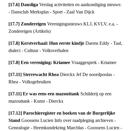
[17.6] Dansliga 
Verslag activiteiten en aankondiging nieuwe. 
- Dansclub Merksplas - Sport - Zaal Van Dijck
[17.7] Zondereigen 
Verenigingsnieuws KLJ, KVLV, e.a. - 
Zondereigen (Artikels)
[17.8] Kerstverhaal: Hun eerste kindje 
Daems Eddy - Taal, 
dialect - Cultuur - Volksverhalen
[17.8] Een vereniging: Kriamee 
Vraaggesprek - Kriamee
[17.11] Sterrewacht Rhea 
Dierckx Jef De noordpoolas - 
Rhea - Volksgebruiken
[17.11] Er was eens een mazouttank 
Schilderij op een 
mazouttank - Kunst - Dierckx
[17.12] Parochieregister en boeken van de Burgerlijke 
Stand 
Goossens Lucien Info over raadpleging archieven - 
Genealogie - Heemkundekring Marcblas - Goossens Lucien - 