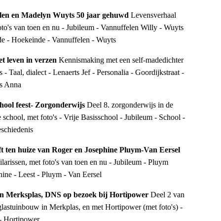
elen en Madelyn Wuyts 50 jaar gehuwd 
Levensverhaal 
oto's van toen en nu - Jubileum - Vannuffelen Willy - Wuyts 
e - Hoekeinde - Vannuffelen - Wuyts
et leven in verzen 
Kennismaking met een self-madedichter 
- Taal, dialect - Lenaerts Jef - Personalia - Goordijkstraat - 
us Anna
chool feest- Zorgonderwijs 
Deel 8. zorgonderwijs in de 
 school, met foto's - Vrije Basisschool - Jubileum - School - 
schiedenis
[388.46] Gouden Bruiloft ten huize van Roger en Josephine Pluym-Van Eersel 
larissen, met foto's van toen en nu - Jubileum - Pluym 
ine - Leest - Pluym - Van Eersel
in Merksplas, DNS op bezoek bij Hortipower 
Deel 2 van 
lastuinbouw in Merkplas, en met Hortipower (met foto's) - 
 Hortipower