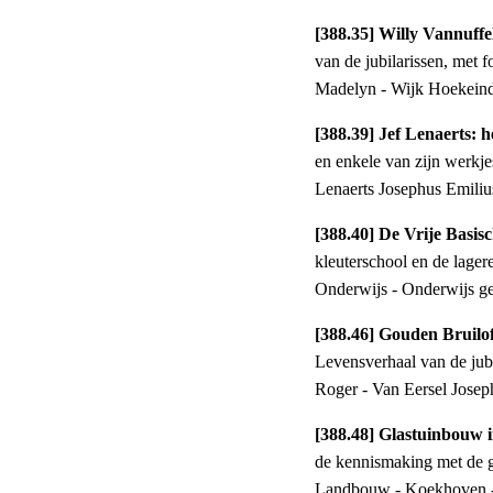
[388.35] Willy Vannuff
van de jubilarissen, met f
Madelyn - Wijk Hoekeind
[388.39] Jef Lenaerts: h
en enkele van zijn werkjes 
Lenaerts Josephus Emili
[388.40] De Vrije Basis
kleuterschool en de lagere
Onderwijs - Onderwijs ge
Levensverhaal van de jubi
Roger - Van Eersel Joseph
[388.48] Glastuinbouw 
de kennismaking met de g
Landbouw - Koekhoven -