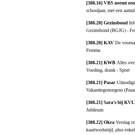
[388.16] VBS neemt een 
schooljaar, met een aantal
[388.20] Gezinsbond 
Inf
Gezinsbond (BGJG) - F
[388.20] KAV 
De voornaa
Femma
[388.21] KWB 
Alles ove
Voeding, drank - Sport
[388.21] Pasar 
Uitnodigi
Vakantiegenoegens (Pasa
[388.21] Sara's bij KV
Jubileum
[388.22] Okra 
Verslag o
kaartwedstrijd, plus enke