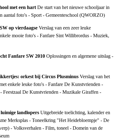
hool met een hart 
De start van het nieuwe schooljaar in 
een aantal foto's - Sport - Gemeenteschool (QWORZO)
 SW op vierdaagse 
Verslag van een zeer leuke 
ele mooie foto's - Fanfare Sint Willibrordus - Muziek, 
ocht Fanfare SW 2010 
Oplossingen en algemene uitslag - 
kkertjes: orkest bij Circus Plusminus 
Verslag van het 
et enkele leuke foto's - Fanfare De Kunstvrienden - 
 - Feestzaal De Kunstvrienden - Muzikale Giraffen - 
 luimige landlopers 
Uitgebreide toelichting, kalender en 
sme Merksplas - Toneelkring "Het Heidebloempje" - De 
rp) - Volksverhalen - Film, toneel - Domein van de 
useum