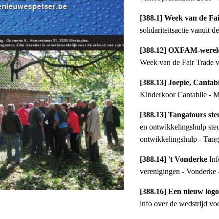
[388.1] Week van de Fa
solidariteitsactie vanuit
[388.12] OXFAM-wereld
Week van de Fair Trade 
[388.13] Joepie, Cantab
Kinderkoor Cantabile - 
[388.13] Tangatours ste
en ontwikkelingshulp ste
ontwikkelingshulp - Tang
[388.14] 't Vonderke 
Inf
verenigingen - Vonderke 
[388.16] Een nieuw log
info over de wedstrijd v