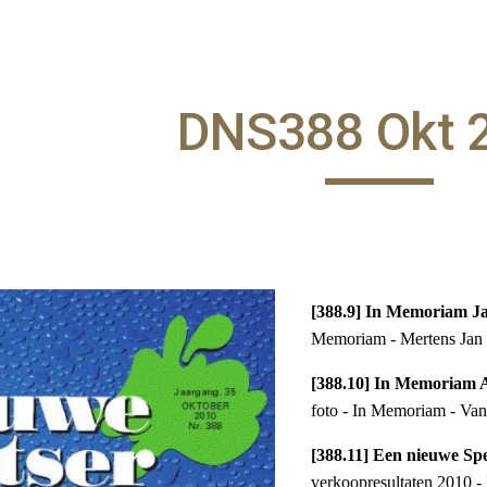
ip to main content
Skip to navigat
DNS388 Okt 
[388.9] In Memoriam J
Memoriam - Mertens Jan -
[388.10] In Memoriam A
foto - In Memoriam - Van
[388.11] Een nieuwe Spe
verkoopresultaten 2010 -