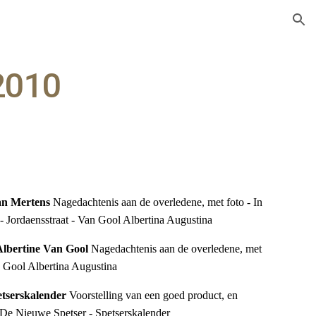
ion
2010
an Mertens 
Nagedachtenis aan de overledene, met foto - In 
 Jordaensstraat - Van Gool Albertina Augustina
lbertine Van Gool 
Nagedachtenis aan de overledene, met 
 Gool Albertina Augustina
tserskalender 
Voorstelling van een goed product, en 
 De Nieuwe Spetser - Spetserskalender