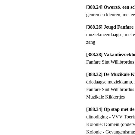
[388.24] Qworzó, een sc
geuren en kleuren, met 
[388.26] Jeugd Fanfare
muziekmeerdaagse, met enk
zang
[388.28] Vakantiezoekt
Fanfare Sint Willibrordus
[388.32] De Muzikale Ki
driedaagse muziekkamp, m
Fanfare Sint Willibrordus
Muzikale Kikkertjes
[388.34] Op stap met de
uitnodiging - VVV Toeri
Kolonie: Domein (onderwe
Kolonie - Gevangenism