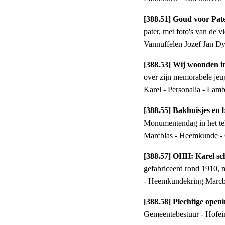
[388.51] Goud voor Pat
pater, met foto's van de 
Vannuffelen Jozef Jan 
[388.53] Wij woonden in
over zijn memorabele jeug
Karel - Personalia - Lam
[388.55] Bakhuisjes en 
Monumentendag in het te
Marcblas - Heemkunde 
[388.57] OHH: Karel schr
gefabriceerd rond 1910, m
- Heemkundekring Marcbl
[388.58] Plechtige open
Gemeentebestuur - Hofein