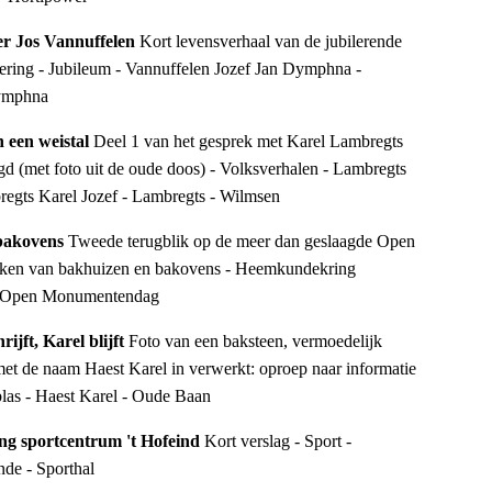
er Jos Vannuffelen 
Kort levensverhaal van de jubilerende 
viering - Jubileum - Vannuffelen Jozef Jan Dymphna - 
Dymphna
 een weistal 
Deel 1 van het gesprek met Karel Lambregts 
d (met foto uit de oude doos) - Volksverhalen - Lambregts 
bregts Karel Jozef - Lambregts - Wilmsen
bakovens 
Tweede terugblik op de meer dan geslaagde Open 
ken van bakhuizen en bakovens - Heemkundekring 
- Open Monumentendag
ijft, Karel blijft 
Foto van een baksteen, vermoedelijk 
et de naam Haest Karel in verwerkt: oproep naar informatie 
as - Haest Karel - Oude Baan
ing sportcentrum 't Hofeind 
Kort verslag - Sport - 
de - Sporthal