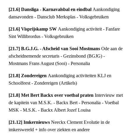
[21.6] Dansliga - Karnavalsbal en eindbal 
Aankondiging 
dansavonden - Dansclub Merksplas - Volksgebruiken
[21.6] Visprijskamp SW 
Aankondiging activiteit - Fanfare 
Sint Willibrordus - Volksgebruiken
[21.7] B.G.J.G. - Afscheid van Sooi Mostmans 
Ode aan de 
afscheidnemende secretaris - Gezinsbond (BGJG) - 
Mostmans Frans August (Sooi) - Personalia
[21.8] Zondereigen 
Aankondiging activiteiten KLJ en 
Schoolfeest - Zondereigen (Artikels)
[21.8] Met Bert Backx over voetbal praten 
Intervieuw met 
de kapitein van M.S.K. - Backx Bert - Personalia - Voetbal 
MSK - M.S.K. - Backx Albert Jozef Louisa
[21.12] Imkernieuws 
Neeckx Clement Evolutie in de 
imkerswereld + info over ziekten en andere 