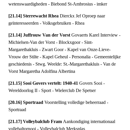
wetenswaardigheden - Biebond St-Ambrosius - imker
[21.14] Sterrewacht Rhea 
Dierckx Jef Oproep naar 
geïnteresseerden - Volksgebruiken - Rhea
[21.14] Juffrouw Van der Vorst 
Govaerts Karel Interview - 
Michielsen-Van der Vorst - Blockxgoor - Sint-
Margarethakluis - Zwart Goor - Kapel van Onze-Lieve-
Vrouw der Stilte - Kapel Geheul - Personalia - Gemeentelijke 
geschiedenis - Stwg. Weelde: St.-Margarethakluis - Van de 
Vorst Margaretha Adolfina Albertina
[21.15] Sooi Govers vertelt: 1940-41 
Govers Sooi - 
Wereldoorlog II - Sport - Wielerclub De Spetser
[20.16] Sportraad 
Voorstelling volledige beheerraad - 
Sportraad
[21.17] Volleybalclub Fram 
Aankondiging internationaal 
vollebaltornooi - Volleybalclub Merksplas