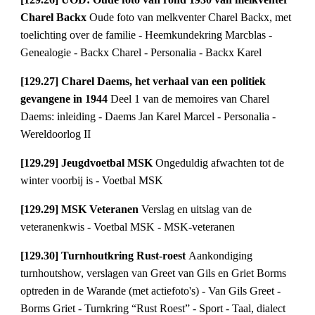
Charel Backx 
Oude foto van melkventer Charel Backx, met 
toelichting over de familie - Heemkundekring Marcblas - 
Genealogie - Backx Charel - Personalia - Backx Karel
[129.27] Charel Daems, het verhaal van een politiek 
gevangene in 1944 
Deel 1 van de memoires van Charel 
Daems: inleiding - Daems Jan Karel Marcel - Personalia - 
Wereldoorlog II
[129.29] Jeugdvoetbal MSK 
Ongeduldig afwachten tot de 
winter voorbij is - Voetbal MSK
[129.29] MSK Veteranen 
Verslag en uitslag van de 
veteranenkwis - Voetbal MSK - MSK-veteranen
[129.30] Turnhoutkring Rust-roest 
Aankondiging 
turnhoutshow, verslagen van Greet van Gils en Griet Borms 
optreden in de Warande (met actiefoto's) - Van Gils Greet - 
Borms Griet - Turnkring “Rust Roest” - Sport - Taal, dialect