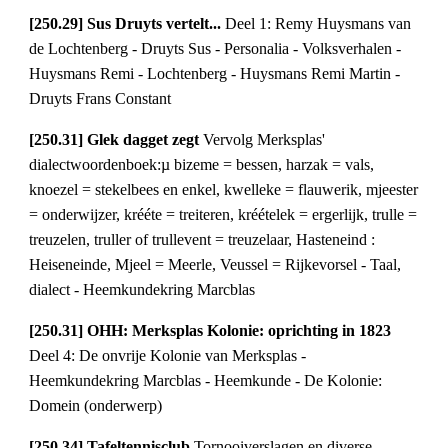
[250.29] Sus Druyts vertelt... 
Deel 1: Remy Huysmans van 
de Lochtenberg - Druyts Sus - Personalia - Volksverhalen - 
Huysmans Remi - Lochtenberg - Huysmans Remi Martin - 
Druyts Frans Constant
[250.31] Glek dagget zegt 
Vervolg Merksplas' 
dialectwoordenboek:µ bizeme = bessen, harzak = vals, 
knoezel = stekelbees en enkel, kwelleke = flauwerik, mjeester 
= onderwijzer, krééte = treiteren, kréételek = ergerlijk, trulle = 
treuzelen, truller of trullevent = treuzelaar, Hasteneind : 
Heiseneinde, Mjeel = Meerle, Veussel = Rijkevorsel - Taal, 
dialect - Heemkundekring Marcblas
[250.31] OHH: Merksplas Kolonie: oprichting in 1823 
Deel 4: De onvrije Kolonie van Merksplas - 
Heemkundekring Marcblas - Heemkunde - De Kolonie: 
Domein (onderwerp)
[250.34] Tafeltennisclub 
Tornooiverslagen en diverse 