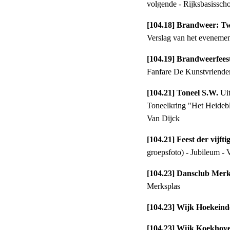
volgende - Rijksbasissch
Verslag van het evenemen
[104.19] Brandweerfees
Fanfare De Kunstvrienden
[104.21] Toneel S.W. 
Ui
Toneelkring "Het Heideblo
Van Dijck
[104.21] Feest der vijfti
groepsfoto) - Jubileum - V
[104.23] Dansclub Merk
Merksplas
[104.23] Wijk Hoekeind
[104.23] Wijk Koekhov