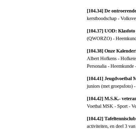
[104.34] De ontroerend
kerstboodschap - Volksver
[104.37] UOD: Klasfoto 
(QWORZO) - Heemkunde
[104.38] Onze Kalender
Albert Hofkens - Hofkens
Personalia - Heemkunde 
[104.41] Jeugdvoetbal 
juniors (met groepsfoto) 
[104.42] M.S.K.- vetera
Voetbal MSK - Sport - V
[104.42] Tafeltennisclub
activiteiten, en deel 3 va