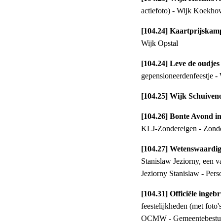
actiefoto) - Wijk Koekho
[104.24] Kaartprijskam
Wijk Opstal
[104.24] Leve de oudjes 
gepensioneerdenfeestje - 
[104.25] Wijk Schuiven
[104.26] Bonte Avond i
KLJ-Zondereigen - Zonde
[104.27] Wetenswaardig
Stanislaw Jeziorny, een v
Jeziorny Stanislaw - Per
[104.31] Officiële ing
feestelijkheden (met foto
OCMW - Gemeentebestuur 