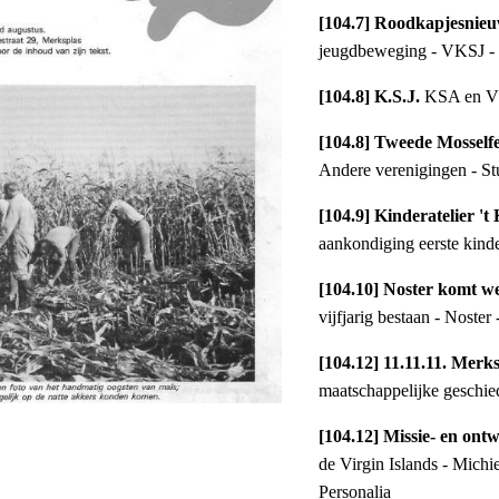
[104.7] Roodkapjesnieu
jeugdbeweging - VKSJ - R
[104.8] K.S.J. 
KSA en VK
[104.8] Tweede Mosselfe
Andere verenigingen - S
[104.9] Kinderatelier 't
aankondiging eerste kinder
[104.10] Noster komt we
vijfjarig bestaan - Noster
[104.12] 11.11.11. Merks
maatschappelijke geschie
[104.12] Missie- en ont
de Virgin Islands - Michi
Personalia