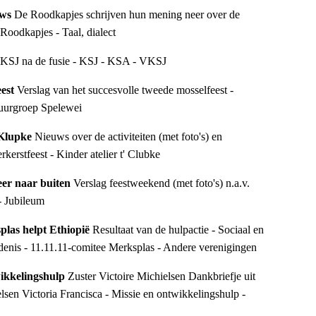
ws 
De Roodkapjes schrijven hun mening neer over de 
oodkapjes - Taal, dialect
SJ na de fusie - KSJ - KSA - VKSJ
est 
Verslag van het succesvolle tweede mosselfeest - 
tuurgroep Spelewei
 Klupke 
Nieuws over de activiteiten (met foto's) en 
kerstfeest - Kinder atelier t' Clubke
er naar buiten 
Verslag feestweekend (met foto's) n.a.v. 
 - Jubileum
plas helpt Ethiopië 
Resultaat van de hulpactie - Sociaal en 
denis - 11.11.11-comitee Merksplas - Andere verenigingen
wikkelingshulp 
Zuster Victoire Michielsen Dankbriefje uit 
elsen Victoria Francisca - Missie en ontwikkelingshulp - 