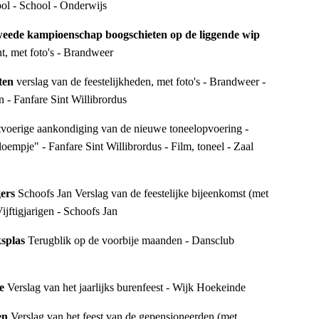
ool - School - Onderwijs
[104.18] Brandweer: Tweede kampioenschap boogschieten op de liggende wip 
t, met foto's - Brandweer
ten 
verslag van de feestelijkheden, met foto's - Brandweer - 
 - Fanfare Sint Willibrordus
tvoerige aankondiging van de nieuwe toneelopvoering - 
empje" - Fanfare Sint Willibrordus - Film, toneel - Zaal 
gers 
Schoofs Jan Verslag van de feestelijke bijeenkomst (met 
ijftigjarigen - Schoofs Jan
splas 
Terugblik op de voorbije maanden - Dansclub 
e 
Verslag van het jaarlijks burenfeest - Wijk Hoekeinde
en 
Verslag van het feest van de gepensioneerden (met 