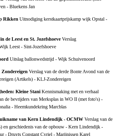
ven - Bluekens Jan
p Rikken 
Uitnodiging kerstkaartprijskamp wijk Opstal - 
in de Leest en St. Jozefshoeve 
Verslag 
Wijk Leest - Sint-Jozefshoeve
oord 
Uitslag ballonwedstrijd - Wijk Schuivenoord
n Zondereigen 
Verslag van de derde Bonte Avond van de 
reigen (Artikels) - KLJ-Zondereigen
heden: Kleine Stani 
Kennismaking met en verhaal 
an de bevrijders van Merksplas in WO II (met foto's) - 
sonalia - Heemkundekring Marcblas
ebruikname van Kern Lindendijk - OCMW 
Verslag van de 
's) en geschiedenis van de opbouw - Kern Lindendijk - 
- Druyts Constant Cyriel - Marijnissen Karel