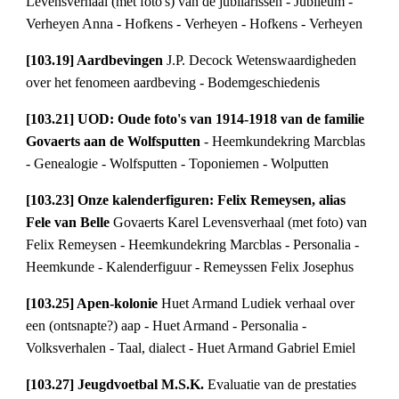
Levensverhaal (met foto's) van de jubilarissen - Jubileum - 
Verheyen Anna - Hofkens - Verheyen - Hofkens - Verheyen
[103.19] Aardbevingen 
J.P. Decock Wetenswaardigheden 
over het fenomeen aardbeving - Bodemgeschiedenis
[103.21] UOD: Oude foto's van 1914-1918 van de familie 
Govaerts aan de Wolfsputten 
- Heemkundekring Marcblas 
- Genealogie - Wolfsputten - Toponiemen - Wolputten
[103.23] Onze kalenderfiguren: Felix Remeysen, alias 
Fele van Belle 
Govaerts Karel Levensverhaal (met foto) van 
Felix Remeysen - Heemkundekring Marcblas - Personalia - 
Heemkunde - Kalenderfiguur - Remeyssen Felix Josephus
[103.25] Apen-kolonie 
Huet Armand Ludiek verhaal over 
een (ontsnapte?) aap - Huet Armand - Personalia - 
Volksverhalen - Taal, dialect - Huet Armand Gabriel Emiel
[103.27] Jeugdvoetbal M.S.K. 
Evaluatie van de prestaties 