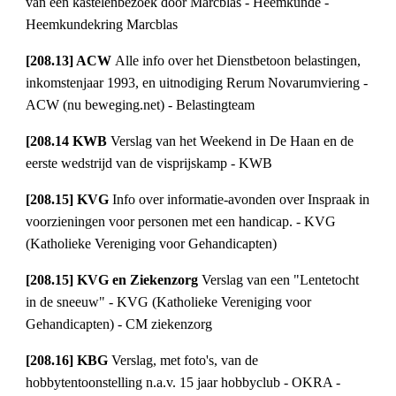
van een kastelenbezoek door Marcblas - Heemkunde - 
Heemkundekring Marcblas
[208.13] ACW 
Alle info over het Dienstbetoon belastingen, 
inkomstenjaar 1993, en uitnodiging Rerum Novarumviering - 
ACW (nu beweging.net) - Belastingteam
[208.14 KWB 
Verslag van het Weekend in De Haan en de 
eerste wedstrijd van de visprijskamp - KWB
[208.15] KVG 
Info over informatie-avonden over Inspraak in 
voorzieningen voor personen met een handicap. - KVG 
(Katholieke Vereniging voor Gehandicapten)
[208.15] KVG en Ziekenzorg 
Verslag van een "Lentetocht 
in de sneeuw" - KVG (Katholieke Vereniging voor 
Gehandicapten) - CM ziekenzorg
[208.16] KBG 
Verslag, met foto's, van de 
hobbytentoonstelling n.a.v. 15 jaar hobbyclub - OKRA - 