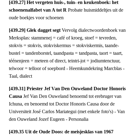
[439.27] Het vergeten huis-, tuin- en keukenboek: het 
schoenenalfabet van A tot R 
Probate huismiddeltjes uit de 
oude boekjes voor schoenen
[439.29] Glek dagget segt 
Vervolg dialectwoordenboek van 
Merksplas: stammenej = café of kroeg, stoef = tevreden, 
stokvis = stokvis, stokviskermus = stokviskermis, taande-
bustel = tandenborstel, taandpasta = tandpasta, taort = taart, 
téénenjeen = meteen of direct, teintri-jot = jodiumtenctuur, 
telwoor = telloor of soepbord - Heemkundekring Marcblas - 
Taal, dialect
[439.31] Priester Jef Van Den Ouweland Doctor Honoris 
Causa 
Jef Van Den Ouweland benoemd tot erebruger van 
Ichuna, en benoemd tot Doctor Honoris Causa door de 
Universiteit José Carlos Mariategui (met enkele foto's) - Van 
den Ouweland Jozef Eugeen - Personalia
[439.35 Uit de Oude Doos: de meisjesklas van 1967 