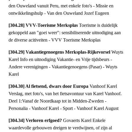
den Ouweland vanuit Peru, met enkele foto's - Missie en 
ontwikkelingshulp - Van den Ouweland Jozef Eugeen
[304.28] VVV-Toerisme Merksplas 
Toerisme is duidelijk 
gekoppeld aan "goei weer": sensibiliserende uitnodiging aan 
de diverse acitiveiten - VVV Toerisme Merksplas
[304.29] Vakantiegenoegens Merksplas-Rijkevorsel 
Wuyts 
Karel Info en uitnodiging Vakantie- en Vrije tijdsbeurs - 
Andere verenigingen - Vakantiegenoegens (Pasar) - Wuyts 
Karel
[304.30] Al fietsend, dwars door Europa 
Vanhoof Karel 
Verslag, met foto's, van het fietsavontuur van Karel Vanhoof. 
Deel 1:Vanaf de Noordkaap tot in Midden-Zweden - 
Personalia - Vanhoof Karel - Sport - Vanhoof Karel August
[304.34] Verloren erfgoed? 
Govaerts Karel Enkele 
waardevolle gebouwen dreigen te verdwijnen, of zijn al 