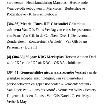
verdwenen - Heemkundekring Marcblas - Heemkunde - 
Waardevolle gebouwen in Merksplas - Berbelshoeve - 
Pottershoeve - Rijkswachtgebouw
[304.36] Met de "Bura III" Christoffel Columbus 
achterna 
Van Gils Frans Verslag van een scheepsavontuur 
van Frans Van Gils in de Caraïben. Deel 1: De overtocht - 
Zondereigen - Zondereigen (Artikels) - Van Gils Frans - 
Personalia - Bura III
[4] (304.38] 50 jaar KBG Merksplas 
Horsten Antoon Deel 
4: de "K" en de "G" uit KBG - OKRA - Jubileum
[304.41] Gemeentelijke nieuwjaarsreceptie 
Verslag van de 
jaarlijkse receptie, met huldiging van verdienstelijke 
personeelsleden en gepensioneerden - Gemeentebestuur - 
Van Dijck Paul - Lanslots André - Vermeiren Willy - Peeters 
Hugette - Janssens Louis - Van Gils Karel - Geerts May - 
Verbeek May