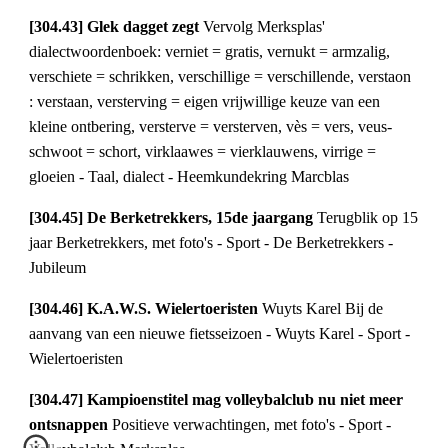
[304.43] Glek dagget zegt 
Vervolg Merksplas' 
dialectwoordenboek: verniet = gratis, vernukt = armzalig, 
verschiete = schrikken, verschillige = verschillende, verstaon 
: verstaan, versterving = eigen vrijwillige keuze van een 
kleine ontbering, versterve = versterven, vès = vers, veus-
schwoot = schort, virklaawes = vierklauwens, virrige = 
gloeien - Taal, dialect - Heemkundekring Marcblas
[304.45] De Berketrekkers, 15de jaargang 
Terugblik op 15 
jaar Berketrekkers, met foto's - Sport - De Berketrekkers - 
Jubileum
[304.46] K.A.W.S. Wielertoeristen 
Wuyts Karel Bij de 
aanvang van een nieuwe fietsseizoen - Wuyts Karel - Sport - 
Wielertoeristen
[304.47] Kampioenstitel mag volleybalclub nu niet meer 
ontsnappen 
Positieve verwachtingen, met foto's - Sport - 