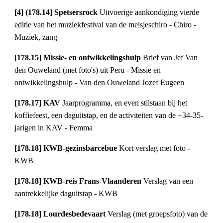
[4] (178.14] Spetsersrock
Uitvoerige aankondiging vierde
editie van het muziekfestival van de meisjeschiro - Chiro -
Muziek, zang
[178.15] Missie- en ontwikkelingshulp
Brief van Jef Van
den Ouweland (met foto's) uit Peru - Missie en
ontwikkelingshulp - Van den Ouweland Jozef Eugeen
[178.17] KAV
Jaarprogramma, en even stilstaan bij het
koffiefeest, een daguitstap, en de activiteiten van de +34-35-
jarigen in KAV - Femma
[178.18] KWB-gezinsbarcebue
Kort verslag met foto -
KWB
[178.18] KWB-reis Frans-Vlaanderen
Verslag van een
aantrekkelijke daguitstap - KWB
[178.18] Lourdesbedevaart
Verslag (met groepsfoto) van de