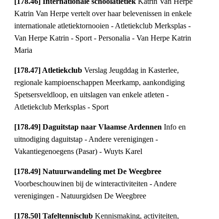
[178.46] Internationale schoolatletiek
Katrin Van Herpe
Katrin Van Herpe vertelt over haar belevenissen in enkele
internationale atletiektornooien - Atletiekclub Merksplas -
Van Herpe Katrin - Sport - Personalia - Van Herpe Katrin
Maria
[178.47] Atletiekclub
Verslag Jeugddag in Kasterlee,
regionale kampioenschappen Meerkamp, aankondiging
Spetsersveldloop, en uitslagen van enkele atleten -
Atletiekclub Merksplas - Sport
[178.49] Daguitstap naar Vlaamse Ardennen
Info en
uitnodiging daguitstap - Andere verenigingen -
Vakantiegenoegens (Pasar) - Wuyts Karel
[178.49] Natuurwandeling met De Weegbree
Voorbeschouwinen bij de winteractiviteiten - Andere
verenigingen - Natuurgidsen De Weegbree
[178.50] Tafeltennisclub
Kennismaking, activiteiten,