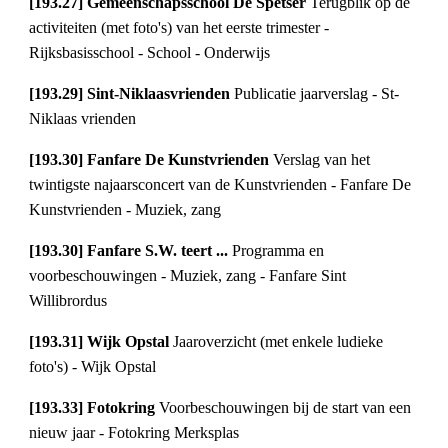
[193.27] Gemeenschapsschool De Spetser 
Terugblik op de 
activiteiten (met foto's) van het eerste trimester - 
Rijksbasisschool - School - Onderwijs
[193.29] Sint-Niklaasvrienden 
Publicatie jaarverslag - St-
Niklaas vrienden
[193.30] Fanfare De Kunstvrienden 
Verslag van het 
twintigste najaarsconcert van de Kunstvrienden - Fanfare De 
Kunstvrienden - Muziek, zang
[193.30] Fanfare S.W. teert ... 
Programma en 
voorbeschouwingen - Muziek, zang - Fanfare Sint 
Willibrordus
[193.31] Wijk Opstal 
Jaaroverzicht (met enkele ludieke 
foto's) - Wijk Opstal
[193.33] Fotokring 
Voorbeschouwingen bij de start van een 
nieuw jaar - Fotokring Merksplas