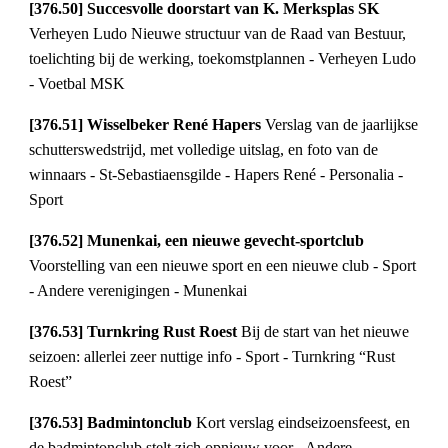
[376.50] Succesvolle doorstart van K. Merksplas SK
Verheyen Ludo Nieuwe structuur van de Raad van Bestuur,
toelichting bij de werking, toekomstplannen - Verheyen Ludo
- Voetbal MSK
[376.51] Wisselbeker René Hapers
Verslag van de jaarlijkse
schutterswedstrijd, met volledige uitslag, en foto van de
winnaars - St-Sebastiaensgilde - Hapers René - Personalia -
Sport
[376.52] Munenkai, een nieuwe gevecht-sportclub
Voorstelling van een nieuwe sport en een nieuwe club - Sport
- Andere verenigingen - Munenkai
[376.53] Turnkring Rust Roest
Bij de start van het nieuwe
seizoen: allerlei zeer nuttige info - Sport - Turnkring “Rust
Roest”
[376.53] Badmintonclub
Kort verslag eindseizoensfeest, en
de badmintonclub stelt zich opnieuw voor - Andere