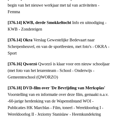
begin van het nieuwe werkjaar met tal van activiteiten -
Femma
[376.14] KWB, derde Smokkeltocht
Info en uitnodiging -
KWB - Zondereigen
[376.14] Okra
Verslag Gewestelijke Bedevaart naar
Scherpenheuvel, en van de sportfeesten, met foto's - OKRA -
Sport
[376.16] Qworzó
Qworzó is klaar voor een nieuw schooljaar
(met foto van het lerarenteam - School - Onderwijs -
Gemeenteschool (QWORZO)
[376.18] DVD-film over 'De Bevrijding van Merksplas'
Voorstelling van en informatie over deze film, gemaakt n.a.v.
-60-jarige herdenking van de Wapenstilstand WOI -
Publicaties HK Marcblas - Film, toneel - Wereldoorlog I -
Wereldoorlog II - Jeziorny Stanislaw - Heemkundekring