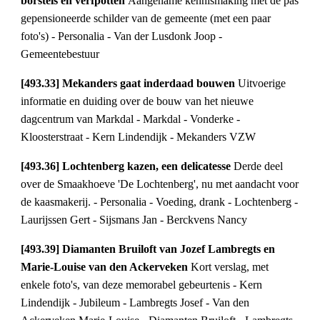
borstels en verfpotten 
Aangename kennismaking met de pas 
gepensioneerde schilder van de gemeente (met een paar 
foto's) - Personalia - Van der Lusdonk Joop - 
Gemeentebestuur
[493.33] Mekanders gaat inderdaad bouwen 
Uitvoerige 
informatie en duiding over de bouw van het nieuwe 
dagcentrum van Markdal - Markdal - Vonderke - 
Kloosterstraat - Kern Lindendijk - Mekanders VZW
[493.36] Lochtenberg kazen, een delicatesse 
Derde deel 
over de Smaakhoeve 'De Lochtenberg', nu met aandacht voor 
de kaasmakerij. - Personalia - Voeding, drank - Lochtenberg - 
Laurijssen Gert - Sijsmans Jan - Berckvens Nancy
[493.39] Diamanten Bruiloft van Jozef Lambregts en 
Marie-Louise van den Ackerveken 
Kort verslag, met 
enkele foto's, van deze memorabel gebeurtenis - Kern 
Lindendijk - Jubileum - Lambregts Josef - Van den 