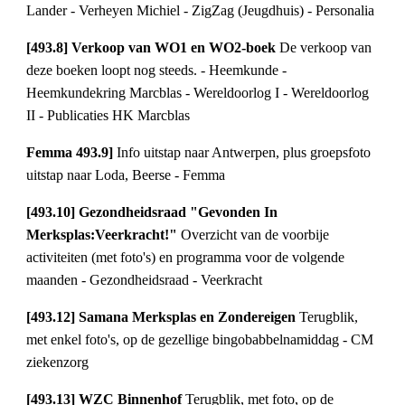
Lander - Verheyen Michiel - ZigZag (Jeugdhuis) - Personalia
[493.8] Verkoop van WO1 en WO2-boek 
De verkoop van 
deze boeken loopt nog steeds. - Heemkunde - 
Heemkundekring Marcblas - Wereldoorlog I - Wereldoorlog 
II - Publicaties HK Marcblas
Femma 493.9]
 Info uitstap naar Antwerpen, plus groepsfoto 
uitstap naar Loda, Beerse - Femma
[493.10] Gezondheidsraad "Gevonden In 
Merksplas:Veerkracht!" 
Overzicht van de voorbije 
activiteiten (met foto's) en programma voor de volgende 
maanden - Gezondheidsraad - Veerkracht
[493.12] Samana Merksplas en Zondereigen 
Terugblik, 
met enkel foto's, op de gezellige bingobabbelnamiddag - CM 
ziekenzorg
[493.13] WZC Binnenhof 
Terugblik, met foto, op de 