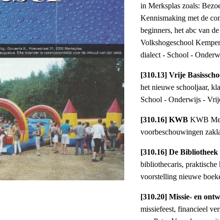
in Merksplas zoals: Bezo
Kennismaking met de com
beginners, het abc van de
Volkshogeschool Kempen. 
dialect - School - Onder
[310.13] Vrije Basissch
het nieuwe schooljaar, kla
School - Onderwijs - Vri
[310.16] KWB
KWB Merk
voorbeschouwingen zakl
[310.16] De Bibliotheek
bibliothecaris, praktisch
voorstelling nieuwe boek
[310.20] Missie- en ont
missiefeest, financieel ve