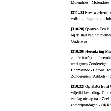
Molendries - Molendries
[311.28] Feestweekend
volledig programma - Jub
[310.28] Qworzo
Een le
bij de start van het nie
Onderwijs
[310.30] Heemkring Ma
enkele foto's), het heem
werkgroep Zondereigen n
Heemkunde - Carons Hofke
Zondereigen (Artikels) -
[310.32] Op KBG kunt
vrijetijdsbesteding, Ther
verslag uitstap naar Zeel
zomersportdagen - OKRA -