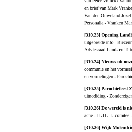
van Peter Vranckx vanuit 
en brief van Mark Vranke
Van den Ouweland Jozef E
Personalia - Vranken Ma
[310.23] Opening Land
uitgebreide info - Bieze
Adviesraad Land- en T
[310.24] Nieuws uit onz
communie en het vormsel
en vormelingen - Parochi
[310.25] Parochiefeest
uitnodiding - Zondereige
[310.26] De wereld is
actie - 11.11.11.-comitee
[310.26] Wijk Molendri