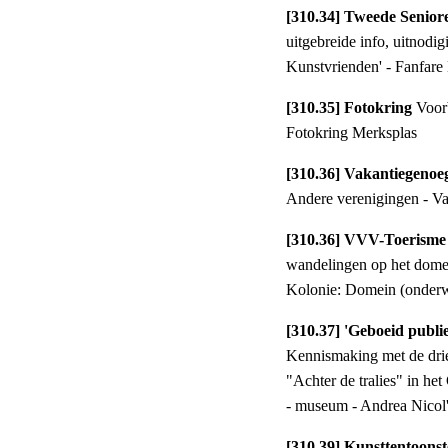
[310.34] Tweede Sen
uitgebreide info, uitnodi
Kunstvrienden' - Fanfar
[310.35] Fotokring
Voor
Fotokring Merksplas
[310.36] Vakantiegeno
Andere verenigingen - Va
[310.36] VVV-Toerism
wandelingen op het dome
Kolonie: Domein (onder
[310.37] 'Geboeid publie
Kennismaking met de drie
"Achter de tralies" in h
- museum - Andrea Nicol' 
[310.39] Kunsttentoons