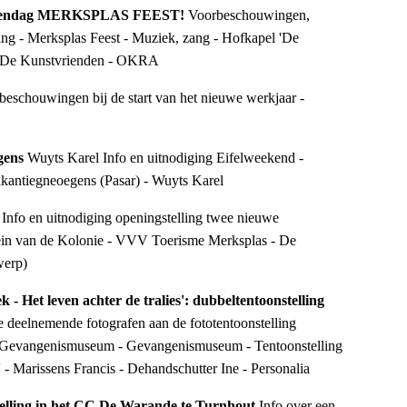
iorendag MERKSPLAS FEEST!
Voorbeschouwingen,
ging - Merksplas Feest - Muziek, zang - Hofkapel 'De
e De Kunstvrienden - OKRA
beschouwingen bij de start van het nieuwe werkjaar -
egens
Wuyts Karel Info en uitnodiging Eifelweekend -
kantiegneoegens (Pasar) - Wuyts Karel
e
Info en uitnodiging openingstelling twee nieuwe
in van de Kolonie - VVV Toerisme Merksplas - De
werp)
k - Het leven achter de tralies': dubbeltentoonstelling
 deelnemende fotografen aan de fototentoonstelling
et Gevangenismuseum - Gevangenismuseum - Tentoonstelling
- Marissens Francis - Dehandschutter Ine - Personalia
telling in het CC De Warande te Turnhout
Info over een