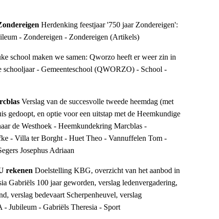
 Zondereigen
Herdenking feestjaar '750 jaar Zondereigen':
ileum - Zondereigen - Zondereigen (Artikels)
uke school maken we samen: Qworzo heeft er weer zin in
uwe schooljaar - Gemeenteschool (QWORZO) - School -
rcblas
Verslag van de succesvolle tweede heemdag (met
huis gedoopt, en optie voor een uitstap met de Heemkundige
aar de Westhoek - Heemkundekring Marcblas -
 - Villa ter Borght - Huet Theo - Vannuffelen Tom -
 Segers Josephus Adriaan
 U rekenen
Doelstelling KBG, overzicht van het aanbod in
esia Gabriëls 100 jaar geworden, verslag ledenvergadering,
and, verslag bedevaart Scherpenheuvel, verslag
 Jubileum - Gabriëls Theresia - Sport