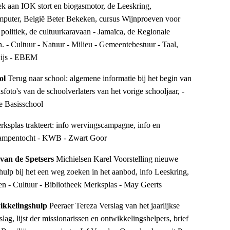
ek aan IOK stort en biogasmotor, de Leeskring,
puter, België Beter Bekeken, cursus Wijnproeven voor
 politiek, de cultuurkaravaan - Jamaïca, de Regionale
- Cultuur - Natuur - Milieu - Gemeentebestuur - Taal,
wijs - EBEM
ool
Terug naar school: algemene informatie bij het begin van
sfoto's van de schoolverlaters van het vorige schooljaar, -
je Basisschool
splas trakteert: info wervingscampagne, info en
ampentocht - KWB - Zwart Goor
 van de Spetsers
Michielsen Karel Voorstelling nieuwe
e hulp bij het een weg zoeken in het aanbod, info Leeskring,
en - Cultuur - Bibliotheek Merksplas - May Geerts
wikkelingshulp
Peeraer Tereza Verslag van het jaarlijkse
rslag, lijst der missionarissen en ontwikkelingshelpers, brief