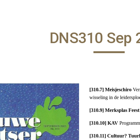
ip to main content
Skip to navigat
DNS310 Sep 
[310.7] Meisjeschiro
Ver
wisseling in de leidersplo
[310.9] Merksplas Fees
[310.10] KAV
Programm
[310.11] Cultuur? Tuur