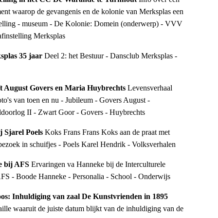
ment waarop de gevangenis en de kolonie van Merksplas een
stelling - museum - De Kolonie: Domein (onderwerp) - VVV
finstelling Merksplas
splas 35 jaar
Deel 2: het Bestuur - Dansclub Merksplas -
ft August Govers en Maria Huybrechts
Levensverhaal
foto's van toen en nu - Jubileum - Govers August -
doorlog II - Zwart Goor - Govers - Huybrechts
j Sjarel Poels
Koks Frans Frans Koks aan de praat met
 bezoek in schuifjes - Poels Karel Hendrik - Volksverhalen
e bij AFS
Ervaringen va Hanneke bij de Interculturele
 AFS - Boode Hanneke - Personalia - School - Onderwijs
oos: Inhuldiging van zaal De Kunstvrienden in 1895
le waaruit de juiste datum blijkt van de inhuldiging van de