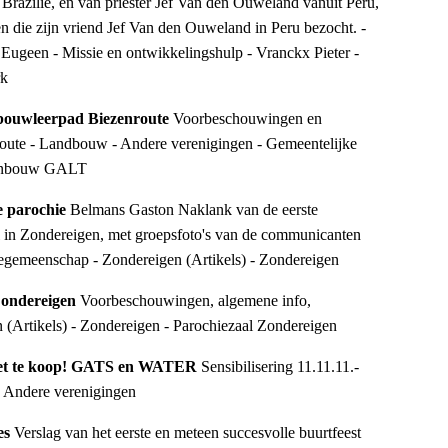
Brazilië, en van priester Jef Van den Ouweland vanuit Peru,
n die zijn vriend Jef Van den Ouweland in Peru bezocht. -
ugeen - Missie en ontwikkelingshulp - Vranckx Pieter -
rk
bouwleerpad Biezenroute
Voorbeschouwingen en
nroute - Landbouw - Andere verenigingen - Gemeentelijke
uinbouw GALT
e parochie
Belmans Gaston Naklank van de eerste
 in Zondereigen, met groepsfoto's van de communicanten
egemeenschap - Zondereigen (Artikels) - Zondereigen
 Zondereigen
Voorbeschouwingen, algemene info,
n (Artikels) - Zondereigen - Parochiezaal Zondereigen
 niet te koop! GATS en WATER
Sensibilisering 11.11.11.-
 - Andere verenigingen
es
Verslag van het eerste en meteen succesvolle buurtfeest