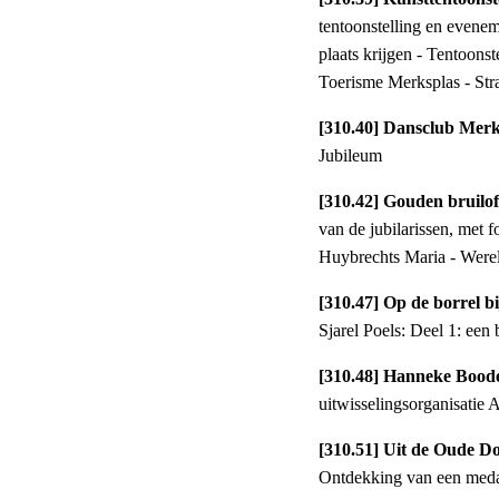
tentoonstelling en evene
plaats krijgen - Tentoon
Toerisme Merksplas - Stra
[310.40] Dansclub Merk
Jubileum
[310.42] Gouden bruilo
van de jubilarissen, met 
Huybrechts Maria - Werel
[310.47] Op de borrel bi
Sjarel Poels: Deel 1: een
[310.48] Hanneke Bood
uitwisselingsorganisatie
[310.51] Uit de Oude D
Ontdekking van een medail