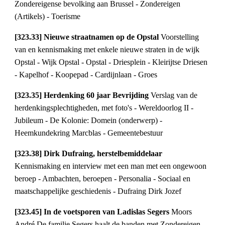
Zondereigense bevolking aan Brussel - Zondereigen 
(Artikels) - Toerisme
[323.33] Nieuwe straatnamen op de Opstal 
Voorstelling 
van en kennismaking met enkele nieuwe straten in de wijk 
Opstal - Wijk Opstal - Opstal - Driesplein - Kleirijtse Driesen 
- Kapelhof - Koopepad - Cardijnlaan - Groes
[323.35] Herdenking 60 jaar Bevrijding 
Verslag van de 
herdenkingsplechtigheden, met foto's - Wereldoorlog II - 
Jubileum - De Kolonie: Domein (onderwerp) - 
Heemkundekring Marcblas - Gemeentebestuur
[323.38] Dirk Dufraing, herstelbemiddelaar 
Kennismaking en interview met een man met een ongewoon 
beroep - Ambachten, beroepen - Personalia - Sociaal en 
maatschappelijke geschiedenis - Dufraing Dirk Jozef
[323.45] In de voetsporen van Ladislas Segers 
Moors 
André De familie Segers haalt de banden met Zondereigen 