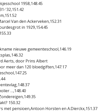
sjesschool 1958,148.45
31-'32,151.42
am,151.52
arcel Van den Ackerveken,152.31
urdesgrot in 1929,154.45
155.33
uikname nieuwe gemeenteschool,146.19
ksplas,146.32
d Aerts, door Prins Albert
or meer dan 120 bloedgiften,147.17
school,147.25
.44
entevlag,148.37
holier …,148.40
Zondereigen,149.35
kt? 150.32
s met pensioen,Antoon Horsten en A.Dierckx,151.37