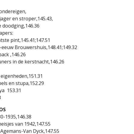
Zondereigen,
 jager en stroper,145.43,
te doodging,146.36
apers:
atste pint,145.41;147.51
t-eeuw Brouwershuis,148.41;149.32
-back ,146.26
uners in de kerstnacht,146.26
n eigenheden,151.31
pels en stupa,152.29
ya 153.31
3
OOS
30-1935,146.38
meisjes van 1942,147.55
 J. Agemans-Van Dyck,147.55