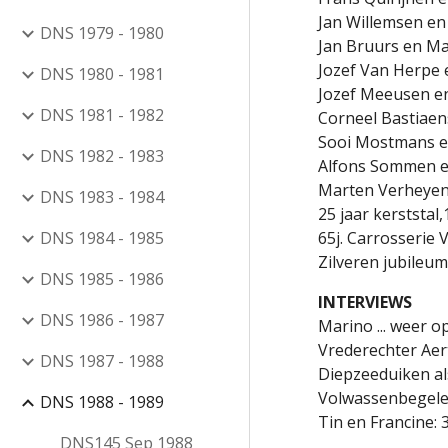
Jan Willemsen en
DNS 1979 - 1980
Jan Bruurs en Ma
Jozef Van Herpe 
DNS 1980 - 1981
Jozef Meeusen en
DNS 1981 - 1982
Corneel Bastiae
Sooi Mostmans e
DNS 1982 - 1983
Alfons Sommen e
Marten Verheyen 
DNS 1983 - 1984
25 jaar kerststal,
DNS 1984 - 1985
65j. Carrosserie 
Zilveren jubileum
DNS 1985 - 1986
INTERVIEWS
DNS 1986 - 1987
Marino ... weer o
Vrederechter Aer
DNS 1987 - 1988
Diepzeeduiken al
Volwassenbegelei
DNS 1988 - 1989
Tin en Francine: 
DNS145 Sep 1988