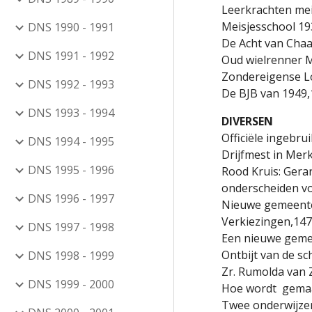
Leerkrachten mei
Meisjesschool 19
DNS 1990 - 1991
De Acht van Cha
DNS 1991 - 1992
Oud wielrenner M
Zondereigense Lo
DNS 1992 - 1993
De BJB van 1949,
DNS 1993 - 1994
DIVERSEN
Officiële ingebr
DNS 1994 - 1995
Drijfmest in Mer
DNS 1995 - 1996
Rood Kruis: Gerar
onderscheiden vo
DNS 1996 - 1997
Nieuwe gemeente
Verkiezingen,147
DNS 1997 - 1998
Een nieuwe geme
Ontbijt van de sc
DNS 1998 - 1999
Zr. Rumolda van 
DNS 1999 - 2000
Hoe wordt gemaa
Twee onderwijzer