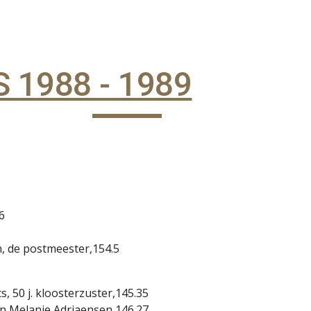
ip to main content
Skip to navigat
 1988 - 1989
6
, de postmeester,154.5
s, 50 j. kloosterzuster,145.35
en Melanie Adriaensen,146.27.