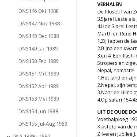
VERHALEN
DNS146 Okt 1988
De filosoof van 
3.Sjarel Leste als
DNS147 Nov 1988
4.Hoe Sjarel Les
Marth en René H
DNS148 Dec 1988
1.Zij tapten de la
2.Bijna een kwar
DNS149 Jan 1989
3.en 4. Een flash
DNS150 Feb 1989
Stropers en zige
Nepal, namaste!
DNS151 Mrt 1989
1.Het land en zij
2.Nepal, zijn tem
DNS152 Apr 1989
3.Naar de Himala
DNS153 Mei 1989
4.Op safari 154.4
DNS154 Jun 1989
UIT DE OUDE D
Voetbalploeg 19
DNS155 Jul-Aug 1989
Klasfoto van de 
Zilveren jubilee
DNS 1989 - 1990