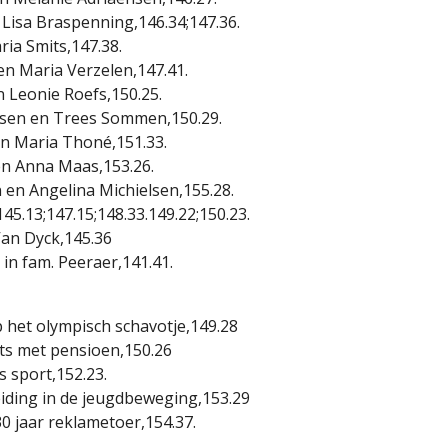
 Lisa Braspenning,146.34;147.36.
ria Smits,147.38.
en Maria Verzelen,147.41.
 Leonie Roefs,150.25.
nsen en Trees Sommen,150.29.
n Maria Thoné,151.33.
n Anna Maas,153.26.
en Angelina Michielsen,155.28.
145.13;147.15;148.33.149.22;150.23.
Van Dyck,145.36
 in fam. Peeraer,141.41.
p het olympisch schavotje,149.28
ts met pensioen,150.26
s sport,152.23.
ding in de jeugdbeweging,153.29
30 jaar reklametoer,154.37.